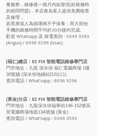
養服務，維修後一個月內如發現(於維修時
的相同問題)，本店會為客人提供免費檢查
及修理，
若黑屏或人為損壞將不予保養；而大部份
手機的維修時間平均於30分鐘內完成。
歡迎 Whatsapp 及 致電查詢 :
9349 3593
(Angus) /
6936 9296
(Issac)
：EZ FIX 智能電話維修專門店
(褔仁)總店
門市地址：九龍 深水埗 福仁電腦商場 1樓
30號舖 (深水埗地鐵站D2出口)
查詢電話 / What'sapp :
6936 9296
：EZ FIX 智能電話維修專門店
(黃金)分店
門市地址：九龍深水埗福華街146-152號高
登電腦商場地面13A號舖 (黃金)
查詢電話 / What'sapp :
9349 3593